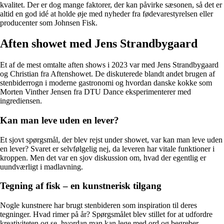
kvalitet. Der er dog mange faktorer, der kan påvirke sæsonen, så det er
altid en god idé at holde øje med nyheder fra fødevarestyrelsen eller
producenter som Johnsen Fisk.
Aften showet med Jens Strandbygaard
Et af de mest omtalte aften shows i 2023 var med Jens Strandbygaard
og Christian fra Aftenshowet. De diskuterede blandt andet brugen af
stenbiderrogn i moderne gastronomi og hvordan danske kokke som
Morten Vinther Jensen fra DTU Dance eksperimenterer med
ingrediensen.
Kan man leve uden en lever?
Et sjovt spørgsmål, der blev rejst under showet, var kan man leve uden
en lever? Svaret er selvfølgelig nej, da leveren har vitale funktioner i
kroppen. Men det var en sjov diskussion om, hvad der egentlig er
uundværligt i madlavning.
Tegning af fisk – en kunstnerisk tilgang
Nogle kunstnere har brugt stenbideren som inspiration til deres
tegninger. Hvad rimer på år? Spørgsmålet blev stillet for at udfordre
kreativiteten og se, hvordan man kan lege med ord og begreber.