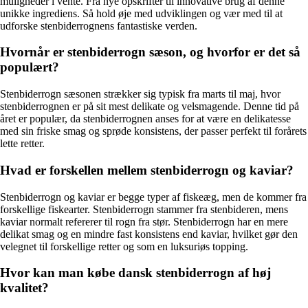
muligheder i vente. Fra nye opskrifter til innovative brug af denne
unikke ingrediens. Så hold øje med udviklingen og vær med til at
udforske stenbiderrognens fantastiske verden.
Hvornår er stenbiderrogn sæson, og hvorfor er det så
populært?
Stenbiderrogn sæsonen strækker sig typisk fra marts til maj, hvor
stenbiderrognen er på sit mest delikate og velsmagende. Denne tid på
året er populær, da stenbiderrognen anses for at være en delikatesse
med sin friske smag og sprøde konsistens, der passer perfekt til forårets
lette retter.
Hvad er forskellen mellem stenbiderrogn og kaviar?
Stenbiderrogn og kaviar er begge typer af fiskeæg, men de kommer fra
forskellige fiskearter. Stenbiderrogn stammer fra stenbideren, mens
kaviar normalt refererer til rogn fra stør. Stenbiderrogn har en mere
delikat smag og en mindre fast konsistens end kaviar, hvilket gør den
velegnet til forskellige retter og som en luksuriøs topping.
Hvor kan man købe dansk stenbiderrogn af høj
kvalitet?