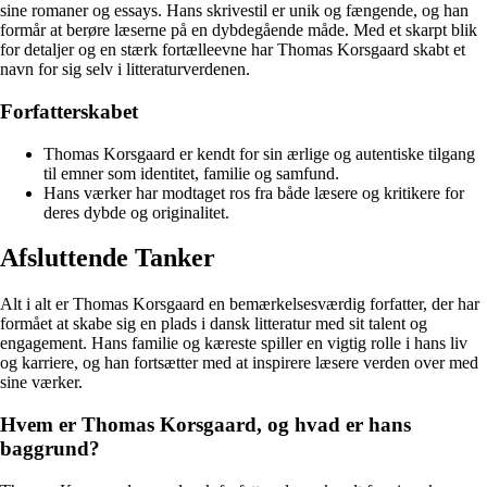
sine romaner og essays. Hans skrivestil er unik og fængende, og han
formår at berøre læserne på en dybdegående måde. Med et skarpt blik
for detaljer og en stærk fortælleevne har Thomas Korsgaard skabt et
navn for sig selv i litteraturverdenen.
Forfatterskabet
Thomas Korsgaard er kendt for sin ærlige og autentiske tilgang
til emner som identitet, familie og samfund.
Hans værker har modtaget ros fra både læsere og kritikere for
deres dybde og originalitet.
Afsluttende Tanker
Alt i alt er Thomas Korsgaard en bemærkelsesværdig forfatter, der har
formået at skabe sig en plads i dansk litteratur med sit talent og
engagement. Hans familie og kæreste spiller en vigtig rolle i hans liv
og karriere, og han fortsætter med at inspirere læsere verden over med
sine værker.
Hvem er Thomas Korsgaard, og hvad er hans
baggrund?