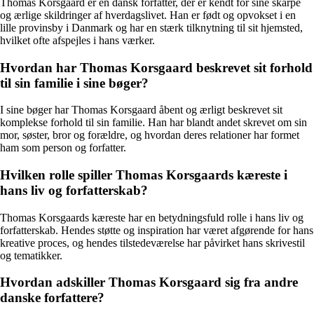
Thomas Korsgaard er en dansk forfatter, der er kendt for sine skarpe
og ærlige skildringer af hverdagslivet. Han er født og opvokset i en
lille provinsby i Danmark og har en stærk tilknytning til sit hjemsted,
hvilket ofte afspejles i hans værker.
Hvordan har Thomas Korsgaard beskrevet sit forhold
til sin familie i sine bøger?
I sine bøger har Thomas Korsgaard åbent og ærligt beskrevet sit
komplekse forhold til sin familie. Han har blandt andet skrevet om sin
mor, søster, bror og forældre, og hvordan deres relationer har formet
ham som person og forfatter.
Hvilken rolle spiller Thomas Korsgaards kæreste i
hans liv og forfatterskab?
Thomas Korsgaards kæreste har en betydningsfuld rolle i hans liv og
forfatterskab. Hendes støtte og inspiration har været afgørende for hans
kreative proces, og hendes tilstedeværelse har påvirket hans skrivestil
og tematikker.
Hvordan adskiller Thomas Korsgaard sig fra andre
danske forfattere?