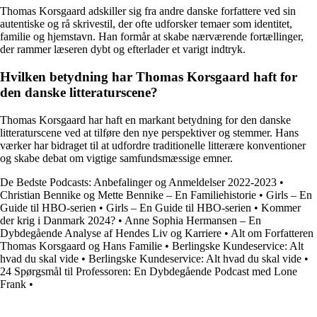
Thomas Korsgaard adskiller sig fra andre danske forfattere ved sin
autentiske og rå skrivestil, der ofte udforsker temaer som identitet,
familie og hjemstavn. Han formår at skabe nærværende fortællinger,
der rammer læseren dybt og efterlader et varigt indtryk.
Hvilken betydning har Thomas Korsgaard haft for
den danske litteraturscene?
Thomas Korsgaard har haft en markant betydning for den danske
litteraturscene ved at tilføre den nye perspektiver og stemmer. Hans
værker har bidraget til at udfordre traditionelle litterære konventioner
og skabe debat om vigtige samfundsmæssige emner.
De Bedste Podcasts: Anbefalinger og Anmeldelser 2022-2023
•
Christian Bennike og Mette Bennike – En Familiehistorie
•
Girls – En
Guide til HBO-serien
•
Girls – En Guide til HBO-serien
•
Kommer
der krig i Danmark 2024?
•
Anne Sophia Hermansen – En
Dybdegående Analyse af Hendes Liv og Karriere
•
Alt om Forfatteren
Thomas Korsgaard og Hans Familie
•
Berlingske Kundeservice: Alt
hvad du skal vide
•
Berlingske Kundeservice: Alt hvad du skal vide
•
24 Spørgsmål til Professoren: En Dybdegående Podcast med Lone
Frank
•