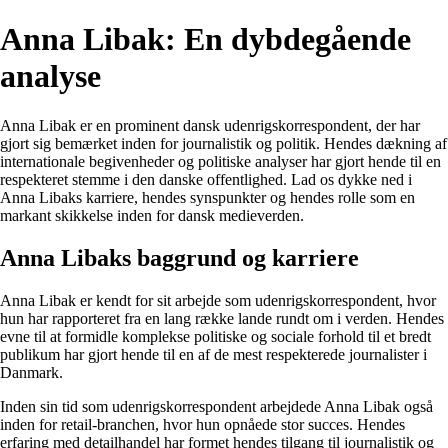
Anna Libak: En dybdegående
analyse
Anna Libak er en prominent dansk udenrigskorrespondent, der har
gjort sig bemærket inden for journalistik og politik. Hendes dækning af
internationale begivenheder og politiske analyser har gjort hende til en
respekteret stemme i den danske offentlighed. Lad os dykke ned i
Anna Libaks karriere, hendes synspunkter og hendes rolle som en
markant skikkelse inden for dansk medieverden.
Anna Libaks baggrund og karriere
Anna Libak er kendt for sit arbejde som udenrigskorrespondent, hvor
hun har rapporteret fra en lang række lande rundt om i verden. Hendes
evne til at formidle komplekse politiske og sociale forhold til et bredt
publikum har gjort hende til en af de mest respekterede journalister i
Danmark.
Inden sin tid som udenrigskorrespondent arbejdede Anna Libak også
inden for retail-branchen, hvor hun opnåede stor succes. Hendes
erfaring med detailhandel har formet hendes tilgang til journalistik og