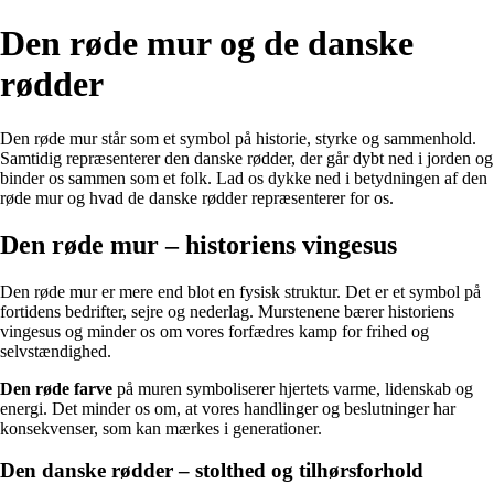
Den røde mur og de danske
rødder
Den røde mur står som et symbol på historie, styrke og sammenhold.
Samtidig repræsenterer den danske rødder, der går dybt ned i jorden og
binder os sammen som et folk. Lad os dykke ned i betydningen af den
røde mur og hvad de danske rødder repræsenterer for os.
Den røde mur – historiens vingesus
Den røde mur er mere end blot en fysisk struktur. Det er et symbol på
fortidens bedrifter, sejre og nederlag. Murstenene bærer historiens
vingesus og minder os om vores forfædres kamp for frihed og
selvstændighed.
Den røde farve
på muren symboliserer hjertets varme, lidenskab og
energi. Det minder os om, at vores handlinger og beslutninger har
konsekvenser, som kan mærkes i generationer.
Den danske rødder – stolthed og tilhørsforhold