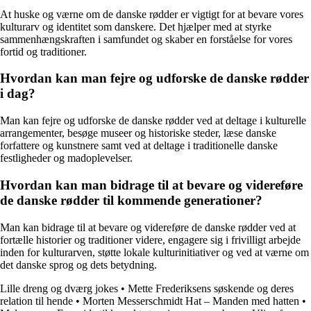
At huske og værne om de danske rødder er vigtigt for at bevare vores
kulturarv og identitet som danskere. Det hjælper med at styrke
sammenhængskraften i samfundet og skaber en forståelse for vores
fortid og traditioner.
Hvordan kan man fejre og udforske de danske rødder
i dag?
Man kan fejre og udforske de danske rødder ved at deltage i kulturelle
arrangementer, besøge museer og historiske steder, læse danske
forfattere og kunstnere samt ved at deltage i traditionelle danske
festligheder og madoplevelser.
Hvordan kan man bidrage til at bevare og videreføre
de danske rødder til kommende generationer?
Man kan bidrage til at bevare og videreføre de danske rødder ved at
fortælle historier og traditioner videre, engagere sig i frivilligt arbejde
inden for kulturarven, støtte lokale kulturinitiativer og ved at værne om
det danske sprog og dets betydning.
Lille dreng og dværg jokes
•
Mette Frederiksens søskende og deres
relation til hende
•
Morten Messerschmidt Hat – Manden med hatten
•