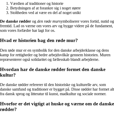
Værdien af traditioner og historie
Betydningen af at forankre sig i noget større
Stoltheden ved at være en del af noget unikt
De danske rødder
og
den røde mur
symboliserer vores fortid, nutid og
fremtid. Lad os værne om vores arv og bygge videre på de fundament,
som vores forfædre har lagt for os.
Hvad er historien bag den røde mur?
Den røde mur er en symbolik for den danske arbejderklasse og dens
kamp for rettigheder og bedre arbejdsvilkår gennem historien. Muren
repræsenterer også solidaritet og fællesskab blandt arbejderne.
Hvordan har de danske rødder formet den danske
kultur?
De danske rødder refererer til den historiske og kulturelle arv, som
danske samfund og traditioner er bygget på. Disse rødder har formet alt
fra dansk sprog og litteratur til kunst, madkultur og sociale normer.
Hvorfor er det vigtigt at huske og værne om de danske
rødder?