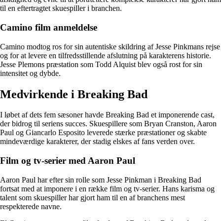
til en eftertragtet skuespiller i branchen.
Camino film anmeldelse
Camino modtog ros for sin autentiske skildring af Jesse Pinkmans rejse
og for at levere en tilfredsstillende afslutning på karakterens historie.
Jesse Plemons præstation som Todd Alquist blev også rost for sin
intensitet og dybde.
Medvirkende i Breaking Bad
I løbet af dets fem sæsoner havde Breaking Bad et imponerende cast,
der bidrog til seriens succes. Skuespillere som Bryan Cranston, Aaron
Paul og Giancarlo Esposito leverede stærke præstationer og skabte
mindeværdige karakterer, der stadig elskes af fans verden over.
Film og tv-serier med Aaron Paul
Aaron Paul har efter sin rolle som Jesse Pinkman i Breaking Bad
fortsat med at imponere i en række film og tv-serier. Hans karisma og
talent som skuespiller har gjort ham til en af branchens mest
respekterede navne.