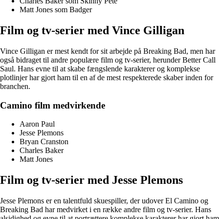
Charles Baker som Skinny Pete
Matt Jones som Badger
Film og tv-serier med Vince Gilligan
Vince Gilligan er mest kendt for sit arbejde på Breaking Bad, men har
også bidraget til andre populære film og tv-serier, herunder Better Call
Saul. Hans evne til at skabe fængslende karakterer og komplekse
plotlinjer har gjort ham til en af de mest respekterede skaber inden for
branchen.
Camino film medvirkende
Aaron Paul
Jesse Plemons
Bryan Cranston
Charles Baker
Matt Jones
Film og tv-serier med Jesse Plemons
Jesse Plemons er en talentfuld skuespiller, der udover El Camino og
Breaking Bad har medvirket i en række andre film og tv-serier. Hans
alsidighed og evne til at portrættere komplekse karakterer har gjort ham