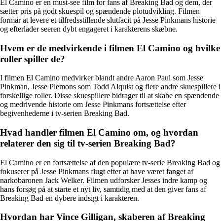
El Camino er en must-see film for fans af Breaking Bad og dem, der
sætter pris på godt skuespil og spændende plotudvikling. Filmen
formår at levere et tilfredsstillende slutfacit på Jesse Pinkmans historie
og efterlader seeren dybt engageret i karakterens skæbne.
Hvem er de medvirkende i filmen El Camino og hvilke
roller spiller de?
I filmen El Camino medvirker blandt andre Aaron Paul som Jesse
Pinkman, Jesse Plemons som Todd Alquist og flere andre skuespillere i
forskellige roller. Disse skuespillere bidrager til at skabe en spændende
og medrivende historie om Jesse Pinkmans fortsættelse efter
begivenhederne i tv-serien Breaking Bad.
Hvad handler filmen El Camino om, og hvordan
relaterer den sig til tv-serien Breaking Bad?
El Camino er en fortsættelse af den populære tv-serie Breaking Bad og
fokuserer på Jesse Pinkmans flugt efter at have været fanget af
narkobaronen Jack Welker. Filmen udforsker Jesses indre kamp og
hans forsøg på at starte et nyt liv, samtidig med at den giver fans af
Breaking Bad en dybere indsigt i karakteren.
Hvordan har Vince Gilligan, skaberen af Breaking