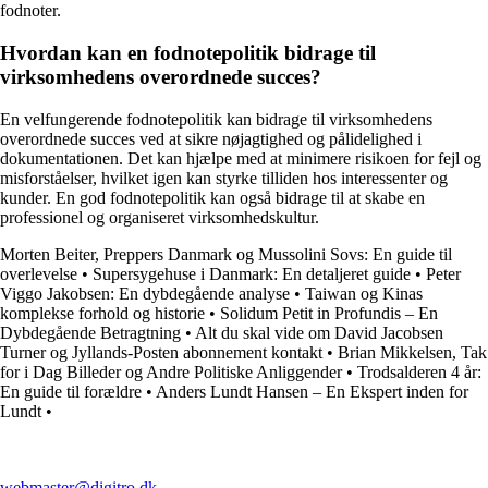
fodnoter.
Hvordan kan en fodnotepolitik bidrage til
virksomhedens overordnede succes?
En velfungerende fodnotepolitik kan bidrage til virksomhedens
overordnede succes ved at sikre nøjagtighed og pålidelighed i
dokumentationen. Det kan hjælpe med at minimere risikoen for fejl og
misforståelser, hvilket igen kan styrke tilliden hos interessenter og
kunder. En god fodnotepolitik kan også bidrage til at skabe en
professionel og organiseret virksomhedskultur.
Morten Beiter, Preppers Danmark og Mussolini Sovs: En guide til
overlevelse
•
Supersygehuse i Danmark: En detaljeret guide
•
Peter
Viggo Jakobsen: En dybdegående analyse
•
Taiwan og Kinas
komplekse forhold og historie
•
Solidum Petit in Profundis – En
Dybdegående Betragtning
•
Alt du skal vide om David Jacobsen
Turner og Jyllands-Posten abonnement kontakt
•
Brian Mikkelsen, Tak
for i Dag Billeder og Andre Politiske Anliggender
•
Trodsalderen 4 år:
En guide til forældre
•
Anders Lundt Hansen – En Ekspert inden for
Lundt
•
webmaster@digitro.dk