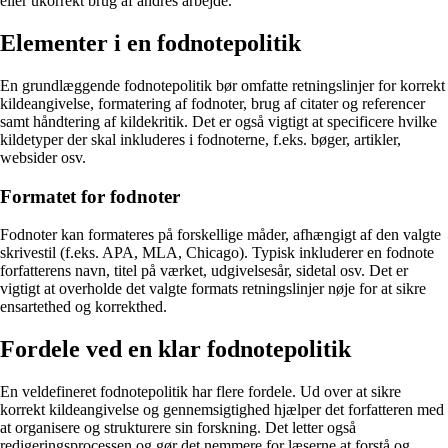
eller ukorrekt brug af andres arbejde.
Elementer i en fodnotepolitik
En grundlæggende fodnotepolitik bør omfatte retningslinjer for korrekt
kildeangivelse, formatering af fodnoter, brug af citater og referencer
samt håndtering af kildekritik. Det er også vigtigt at specificere hvilke
kildetyper der skal inkluderes i fodnoterne, f.eks. bøger, artikler,
websider osv.
Formatet for fodnoter
Fodnoter kan formateres på forskellige måder, afhængigt af den valgte
skrivestil (f.eks. APA, MLA, Chicago). Typisk inkluderer en fodnote
forfatterens navn, titel på værket, udgivelsesår, sidetal osv. Det er
vigtigt at overholde det valgte formats retningslinjer nøje for at sikre
ensartethed og korrekthed.
Fordele ved en klar fodnotepolitik
En veldefineret fodnotepolitik har flere fordele. Ud over at sikre
korrekt kildeangivelse og gennemsigtighed hjælper det forfatteren med
at organisere og strukturere sin forskning. Det letter også
redigeringsprocessen og gør det nemmere for læserne at forstå og