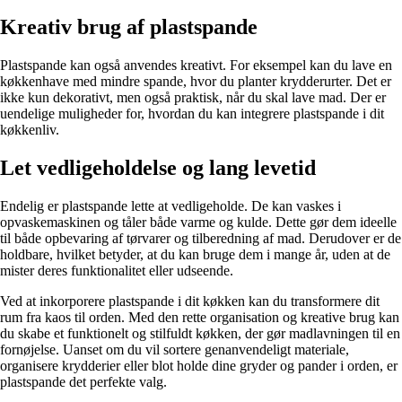
Kreativ brug af plastspande
Plastspande kan også anvendes kreativt. For eksempel kan du lave en
køkkenhave med mindre spande, hvor du planter krydderurter. Det er
ikke kun dekorativt, men også praktisk, når du skal lave mad. Der er
uendelige muligheder for, hvordan du kan integrere plastspande i dit
køkkenliv.
Let vedligeholdelse og lang levetid
Endelig er plastspande lette at vedligeholde. De kan vaskes i
opvaskemaskinen og tåler både varme og kulde. Dette gør dem ideelle
til både opbevaring af tørvarer og tilberedning af mad. Derudover er de
holdbare, hvilket betyder, at du kan bruge dem i mange år, uden at de
mister deres funktionalitet eller udseende.
Ved at inkorporere plastspande i dit køkken kan du transformere dit
rum fra kaos til orden. Med den rette organisation og kreative brug kan
du skabe et funktionelt og stilfuldt køkken, der gør madlavningen til en
fornøjelse. Uanset om du vil sortere genanvendeligt materiale,
organisere krydderier eller blot holde dine gryder og pander i orden, er
plastspande det perfekte valg.