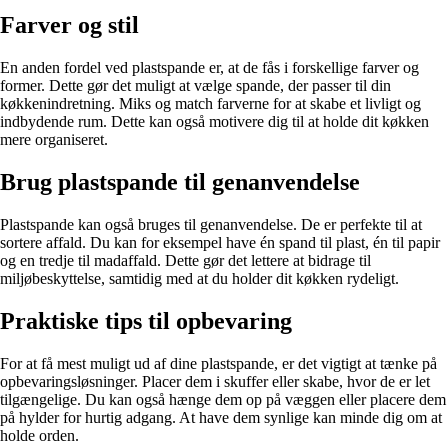
Farver og stil
En anden fordel ved plastspande er, at de fås i forskellige farver og
former. Dette gør det muligt at vælge spande, der passer til din
køkkenindretning. Miks og match farverne for at skabe et livligt og
indbydende rum. Dette kan også motivere dig til at holde dit køkken
mere organiseret.
Brug plastspande til genanvendelse
Plastspande kan også bruges til genanvendelse. De er perfekte til at
sortere affald. Du kan for eksempel have én spand til plast, én til papir
og en tredje til madaffald. Dette gør det lettere at bidrage til
miljøbeskyttelse, samtidig med at du holder dit køkken rydeligt.
Praktiske tips til opbevaring
For at få mest muligt ud af dine plastspande, er det vigtigt at tænke på
opbevaringsløsninger. Placer dem i skuffer eller skabe, hvor de er let
tilgængelige. Du kan også hænge dem op på væggen eller placere dem
på hylder for hurtig adgang. At have dem synlige kan minde dig om at
holde orden.