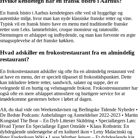
Hvilke kendetegn har en fransk bistro i Aarhus?
En fransk bistro i Aarhus kendetegnes ofte ved sit hyggelige og
autentiske miljø, hvor man kan nyde klassiske franske retter og vine.
Typisk vil en fransk bistro have en menu med traditionelle franske
retter som f.eks. lammebrisler, croque monsieur og ratatouille.
Stemningen er afslappet og indbydende, og man kan forvente en ægte
smagsoplevelse af det franske køkken.
Hvad adskiller en frokostrestaurant fra en almindelig
restaurant?
En frokostrestaurant adskiller sig ofte fra en almindelig restaurant ved
at have en menu, der er specielt tilpasset til frokosttidspunktet. Dette
kan inkludere lettere retter, sandwich, salater og suppe, der er
velegnede til en hurtig og velsmagende frokost. Frokostrestauranter har
også ofte en mere afslappet atmosfære og hurtigere service for at
imødekomme gæsternes behov i løbet af dagen.
Alt, du skal vide om Weekendavisen og Berlingske Tidende Nyheder
•
De Bedste Podcasts: Anbefalinger og Anmeldelser 2022-2023
•
Martin
Kongstad The Bear – En Dyb Litterær Skildring
•
Speciallægers Løn:
Hvad Tjener En Speciallæge Egnet Område
•
Klaus Rothstein: En
dybdegående undersøgelse af en kulturel ikon
•
Leny Malacinski og
Peter Frederiksen Wiki
•
Lasse Winther Jensen – Et dybdegående kig