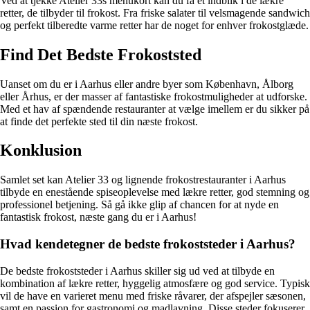
Ved at tjekke Atelier 33s menukort kan du få et indblik i de lækre
retter, de tilbyder til frokost. Fra friske salater til velsmagende sandwich
og perfekt tilberedte varme retter har de noget for enhver frokostglæde.
Find Det Bedste Frokoststed
Uanset om du er i Aarhus eller andre byer som København, Ålborg
eller Århus, er der masser af fantastiske frokostmuligheder at udforske.
Med et hav af spændende restauranter at vælge imellem er du sikker på
at finde det perfekte sted til din næste frokost.
Konklusion
Samlet set kan Atelier 33 og lignende frokostrestauranter i Aarhus
tilbyde en enestående spiseoplevelse med lækre retter, god stemning og
professionel betjening. Så gå ikke glip af chancen for at nyde en
fantastisk frokost, næste gang du er i Aarhus!
Hvad kendetegner de bedste frokoststeder i Aarhus?
De bedste frokoststeder i Aarhus skiller sig ud ved at tilbyde en
kombination af lækre retter, hyggelig atmosfære og god service. Typisk
vil de have en varieret menu med friske råvarer, der afspejler sæsonen,
samt en passion for gastronomi og madlavning. Disse steder fokuserer