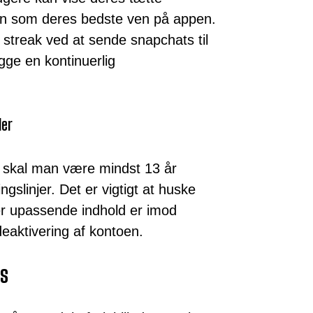
n som deres bedste ven på appen.
streak ved at sende snapchats til
gge en kontinuerlig
der
l skal man være mindst 13 år
gslinjer. Det er vigtigt at huske
ler upassende indhold er imod
deaktivering af kontoen.
ps