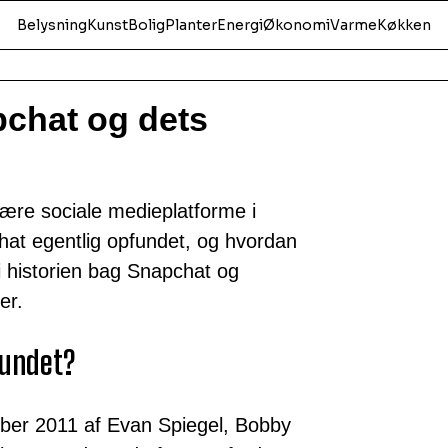
Belysning
Kunst
Bolig
Planter
Energi
Økonomi
Varme
Køkken
pchat og dets
ære sociale medieplatforme i
at egentlig opfundet, og hvordan
i historien bag Snapchat og
er.
fundet?
ber 2011 af Evan Spiegel, Bobby