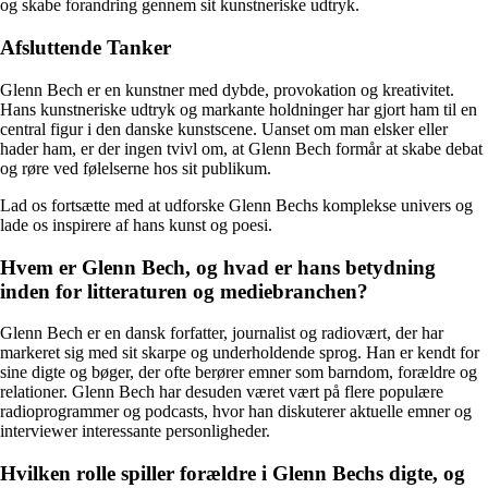
og skabe forandring gennem sit kunstneriske udtryk.
Afsluttende Tanker
Glenn Bech er en kunstner med dybde, provokation og kreativitet.
Hans kunstneriske udtryk og markante holdninger har gjort ham til en
central figur i den danske kunstscene. Uanset om man elsker eller
hader ham, er der ingen tvivl om, at Glenn Bech formår at skabe debat
og røre ved følelserne hos sit publikum.
Lad os fortsætte med at udforske Glenn Bechs komplekse univers og
lade os inspirere af hans kunst og poesi.
Hvem er Glenn Bech, og hvad er hans betydning
inden for litteraturen og mediebranchen?
Glenn Bech er en dansk forfatter, journalist og radiovært, der har
markeret sig med sit skarpe og underholdende sprog. Han er kendt for
sine digte og bøger, der ofte berører emner som barndom, forældre og
relationer. Glenn Bech har desuden været vært på flere populære
radioprogrammer og podcasts, hvor han diskuterer aktuelle emner og
interviewer interessante personligheder.
Hvilken rolle spiller forældre i Glenn Bechs digte, og