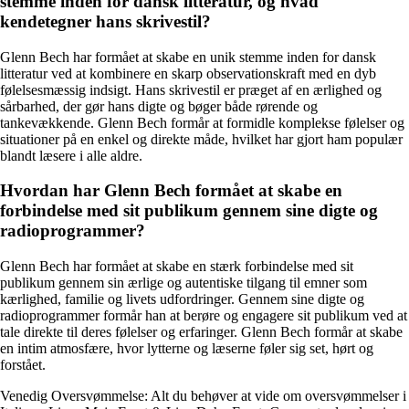
stemme inden for dansk litteratur, og hvad
kendetegner hans skrivestil?
Glenn Bech har formået at skabe en unik stemme inden for dansk
litteratur ved at kombinere en skarp observationskraft med en dyb
følelsesmæssig indsigt. Hans skrivestil er præget af en ærlighed og
sårbarhed, der gør hans digte og bøger både rørende og
tankevækkende. Glenn Bech formår at formidle komplekse følelser og
situationer på en enkel og direkte måde, hvilket har gjort ham populær
blandt læsere i alle aldre.
Hvordan har Glenn Bech formået at skabe en
forbindelse med sit publikum gennem sine digte og
radioprogrammer?
Glenn Bech har formået at skabe en stærk forbindelse med sit
publikum gennem sin ærlige og autentiske tilgang til emner som
kærlighed, familie og livets udfordringer. Gennem sine digte og
radioprogrammer formår han at berøre og engagere sit publikum ved at
tale direkte til deres følelser og erfaringer. Glenn Bech formår at skabe
en intim atmosfære, hvor lytterne og læserne føler sig set, hørt og
forstået.
Venedig Oversvømmelse: Alt du behøver at vide om oversvømmelser i