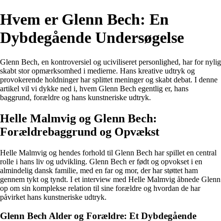
Hvem er Glenn Bech: En
Dybdegående Undersøgelse
Glenn Bech, en kontroversiel og uciviliseret personlighed, har for nylig
skabt stor opmærksomhed i medierne. Hans kreative udtryk og
provokerende holdninger har splittet meninger og skabt debat. I denne
artikel vil vi dykke ned i, hvem Glenn Bech egentlig er, hans
baggrund, forældre og hans kunstneriske udtryk.
Helle Malmvig og Glenn Bech:
Forældrebaggrund og Opvækst
Helle Malmvig og hendes forhold til Glenn Bech har spillet en central
rolle i hans liv og udvikling. Glenn Bech er født og opvokset i en
almindelig dansk familie, med en far og mor, der har støttet ham
gennem tykt og tyndt. I et interview med Helle Malmvig åbnede Glenn
op om sin komplekse relation til sine forældre og hvordan de har
påvirket hans kunstneriske udtryk.
Glenn Bech Alder og Forældre: Et Dybdegående