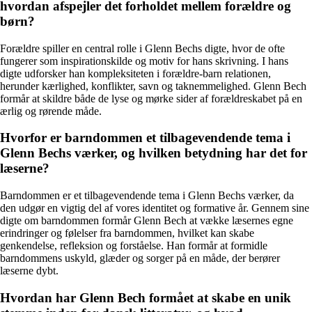
hvordan afspejler det forholdet mellem forældre og
børn?
Forældre spiller en central rolle i Glenn Bechs digte, hvor de ofte
fungerer som inspirationskilde og motiv for hans skrivning. I hans
digte udforsker han kompleksiteten i forældre-barn relationen,
herunder kærlighed, konflikter, savn og taknemmelighed. Glenn Bech
formår at skildre både de lyse og mørke sider af forældreskabet på en
ærlig og rørende måde.
Hvorfor er barndommen et tilbagevendende tema i
Glenn Bechs værker, og hvilken betydning har det for
læserne?
Barndommen er et tilbagevendende tema i Glenn Bechs værker, da
den udgør en vigtig del af vores identitet og formative år. Gennem sine
digte om barndommen formår Glenn Bech at vække læsernes egne
erindringer og følelser fra barndommen, hvilket kan skabe
genkendelse, refleksion og forståelse. Han formår at formidle
barndommens uskyld, glæder og sorger på en måde, der berører
læserne dybt.
Hvordan har Glenn Bech formået at skabe en unik