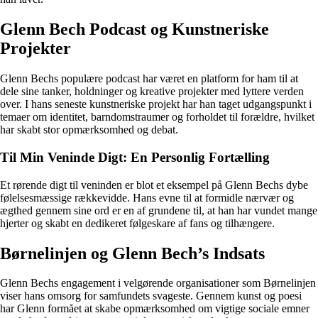
Glenn Bech Podcast og Kunstneriske
Projekter
Glenn Bechs populære podcast har været en platform for ham til at
dele sine tanker, holdninger og kreative projekter med lyttere verden
over. I hans seneste kunstneriske projekt har han taget udgangspunkt i
temaer om identitet, barndomstraumer og forholdet til forældre, hvilket
har skabt stor opmærksomhed og debat.
Til Min Veninde Digt: En Personlig Fortælling
Et rørende digt til veninden er blot et eksempel på Glenn Bechs dybe
følelsesmæssige rækkevidde. Hans evne til at formidle nærvær og
ægthed gennem sine ord er en af grundene til, at han har vundet mange
hjerter og skabt en dedikeret følgeskare af fans og tilhængere.
Børnelinjen og Glenn Bech’s Indsats
Glenn Bechs engagement i velgørende organisationer som Børnelinjen
viser hans omsorg for samfundets svageste. Gennem kunst og poesi
har Glenn formået at skabe opmærksomhed om vigtige sociale emner