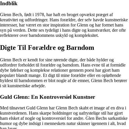
Indblik
Glenn Bech, født i 1978, har haft en broget opvækst præget af
kreativitet og udfordringer. Hans forældre, der selv havde kunstneriske
interesser, har været en stor inspiration for Glenn og har formet hans
syn på verden. Dette ses tydeligt i hans digte og kunstværker, der ofte
reflekterer over barndommens uskyld og kompleksitet.
Digte Til Forældre og Barndom
Glenn Bech er kendt for sine rørende digte, der både hylder og
udfordrer forholdet til forældre og barndom. Hans evne til at formidle
dybe følelser og komplekse relationer gennem poesi har gjort ham
populær blandt mange. Et digt til mine forældre eller en opløftende
hyldest til barndommen er blot nogle af de emner, Glenn Bech berører
i sit kunstneriske arbejde.
Guld Glenn: En Kontroversiel Kunstner
Med tilnavnet Guld Glenn har Glenn Bech skabt et image af en diva i
kunstverdenen. Hans skarpe holdninger og uafrystelige stil har gjort
ham elsket af nogle og kontroversiel for andre. Glen Bechs sarkastiske
humor og dybe indsigt i menneskets natur skinner igennem i alt, hvad
han laver.