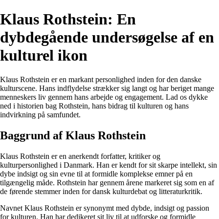
Klaus Rothstein: En
dybdegående undersøgelse af en
kulturel ikon
Klaus Rothstein er en markant personlighed inden for den danske
kulturscene. Hans indflydelse strækker sig langt og har beriget mange
menneskers liv gennem hans arbejde og engagement. Lad os dykke
ned i historien bag Rothstein, hans bidrag til kulturen og hans
indvirkning på samfundet.
Baggrund af Klaus Rothstein
Klaus Rothstein er en anerkendt forfatter, kritiker og
kulturpersonlighed i Danmark. Han er kendt for sit skarpe intellekt, sin
dybe indsigt og sin evne til at formidle komplekse emner på en
tilgængelig måde. Rothstein har gennem årene markeret sig som en af
de førende stemmer inden for dansk kulturdebat og litteraturkritik.
Navnet Klaus Rothstein er synonymt med dybde, indsigt og passion
for kulturen. Han har dedikeret sit liv til at udforske og formidle