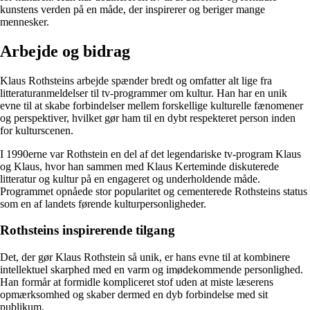
kunstens verden på en måde, der inspirerer og beriger mange
mennesker.
Arbejde og bidrag
Klaus Rothsteins arbejde spænder bredt og omfatter alt lige fra
litteraturanmeldelser til tv-programmer om kultur. Han har en unik
evne til at skabe forbindelser mellem forskellige kulturelle fænomener
og perspektiver, hvilket gør ham til en dybt respekteret person inden
for kulturscenen.
I 1990erne var Rothstein en del af det legendariske tv-program Klaus
og Klaus, hvor han sammen med Klaus Kerteminde diskuterede
litteratur og kultur på en engageret og underholdende måde.
Programmet opnåede stor popularitet og cementerede Rothsteins status
som en af landets førende kulturpersonligheder.
Rothsteins inspirerende tilgang
Det, der gør Klaus Rothstein så unik, er hans evne til at kombinere
intellektuel skarphed med en varm og imødekommende personlighed.
Han formår at formidle kompliceret stof uden at miste læserens
opmærksomhed og skaber dermed en dyb forbindelse med sit
publikum.