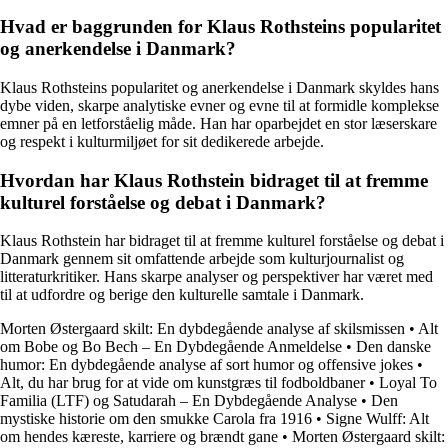
Hvad er baggrunden for Klaus Rothsteins popularitet
og anerkendelse i Danmark?
Klaus Rothsteins popularitet og anerkendelse i Danmark skyldes hans
dybe viden, skarpe analytiske evner og evne til at formidle komplekse
emner på en letforståelig måde. Han har oparbejdet en stor læserskare
og respekt i kulturmiljøet for sit dedikerede arbejde.
Hvordan har Klaus Rothstein bidraget til at fremme
kulturel forståelse og debat i Danmark?
Klaus Rothstein har bidraget til at fremme kulturel forståelse og debat i
Danmark gennem sit omfattende arbejde som kulturjournalist og
litteraturkritiker. Hans skarpe analyser og perspektiver har været med
til at udfordre og berige den kulturelle samtale i Danmark.
Morten Østergaard skilt: En dybdegående analyse af skilsmissen
•
Alt
om Bobe og Bo Bech – En Dybdegående Anmeldelse
•
Den danske
humor: En dybdegående analyse af sort humor og offensive jokes
•
Alt, du har brug for at vide om kunstgræs til fodboldbaner
•
Loyal To
Familia (LTF) og Satudarah – En Dybdegående Analyse
•
Den
mystiske historie om den smukke Carola fra 1916
•
Signe Wulff: Alt
om hendes kæreste, karriere og brændt gane
•
Morten Østergaard skilt: