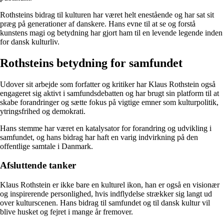
Rothsteins bidrag til kulturen har været helt enestående og har sat sit
præg på generationer af danskere. Hans evne til at se og forstå
kunstens magi og betydning har gjort ham til en levende legende inden
for dansk kulturliv.
Rothsteins betydning for samfundet
Udover sit arbejde som forfatter og kritiker har Klaus Rothstein også
engageret sig aktivt i samfundsdebatten og har brugt sin platform til at
skabe forandringer og sætte fokus på vigtige emner som kulturpolitik,
ytringsfrihed og demokrati.
Hans stemme har været en katalysator for forandring og udvikling i
samfundet, og hans bidrag har haft en varig indvirkning på den
offentlige samtale i Danmark.
Afsluttende tanker
Klaus Rothstein er ikke bare en kulturel ikon, han er også en visionær
og inspirerende personlighed, hvis indflydelse strækker sig langt ud
over kulturscenen. Hans bidrag til samfundet og til dansk kultur vil
blive husket og fejret i mange år fremover.