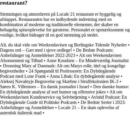
restaurant?
Stemningen og atmosfæren på Locale 21 restaurant er hyggelig og
afslappet. Restauranten har en indbydende indretning med en
kombination af moderne og traditionelle elementer, der skaber en
behagelig spiseoplevelse for gæsterne. Personalet er opmærksomme og
venlige, hvilket bidrager til en god stemning på stedet.
Alt, du skal vide om Weekendavisen og Berlingske Tidende Nyheder
•
Dagens ord – Gæt med i sjove ordlege!
•
De Bedste Podcasts:
Anbefalinger og Anmeldelser 2022-2023
•
Alt om Weekendavisen
Abonnement og Tilbud
•
Anne Knudsen – En Mindeværdig Journalist
•
Dronning Mary af Danmark: Alt om Marys rolle, titel og kongelige
begivenheder
•
24 Spørgsmål til Professoren: En Dybdegående
Podcast med Lone Frank
•
Anna Libak: En dybdegående analyse
•
Aleksej Navalnyjs Begravelse og Skæbne i Straffekolonien IK-3
•
Søren K. Villemoes – En dansk journalist i Israel
•
Den danske humor:
En dybdegående analyse af sort humor og offensive jokes
•
Alt om
Weekendavisen Kundeservice og Selvbetjening
•
Avistid Podcast: En
Dybdegående Guide til Politiske Podcasts
•
De Bedste Serier i 2023:
Anbefalinger og Anmeldelser
•
Locale 21 – En skøn oplevelse af
autentisk italiensk mad
•