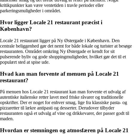
kritikpunkter kan være ventetiden i travle perioder eller
parkeringsmuligheder i området.
Hvor ligger Locale 21 restaurant præcist i
København?
Locale 21 restaurant ligger på Ny Østergade i København. Den
centrale beliggenhed gør det nemt for både lokale og turister at besøge
restauranten. Området omkring Ny Østergade er kendt for sit
pulserende byliv og gode shoppingmuligheder, hvilket gør det til et
populært sted at spise ude.
Hvad kan man forvente af menuen på Locale 21
restaurant?
På menuen hos Locale 21 restaurant kan man forvente et udvalg af
autentiske italienske retter lavet med friske råvarer og traditionelle
opskrifter. Der er noget for enhver smag, lige fra klassiske pasta- og
pizzaretter til lækre antipasti og desserter. Derudover tilbyder
restauranten også et udvalg af vine og drikkevarer, der passer godt til
maden.
Hvordan er stemningen og atmosfæren på Locale 21