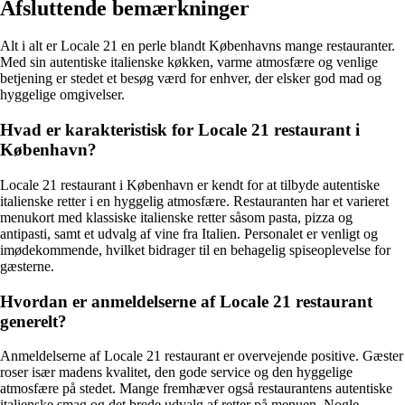
Afsluttende bemærkninger
Alt i alt er Locale 21 en perle blandt Københavns mange restauranter.
Med sin autentiske italienske køkken, varme atmosfære og venlige
betjening er stedet et besøg værd for enhver, der elsker god mad og
hyggelige omgivelser.
Hvad er karakteristisk for Locale 21 restaurant i
København?
Locale 21 restaurant i København er kendt for at tilbyde autentiske
italienske retter i en hyggelig atmosfære. Restauranten har et varieret
menukort med klassiske italienske retter såsom pasta, pizza og
antipasti, samt et udvalg af vine fra Italien. Personalet er venligt og
imødekommende, hvilket bidrager til en behagelig spiseoplevelse for
gæsterne.
Hvordan er anmeldelserne af Locale 21 restaurant
generelt?
Anmeldelserne af Locale 21 restaurant er overvejende positive. Gæster
roser især madens kvalitet, den gode service og den hyggelige
atmosfære på stedet. Mange fremhæver også restaurantens autentiske
italienske smag og det brede udvalg af retter på menuen. Nogle