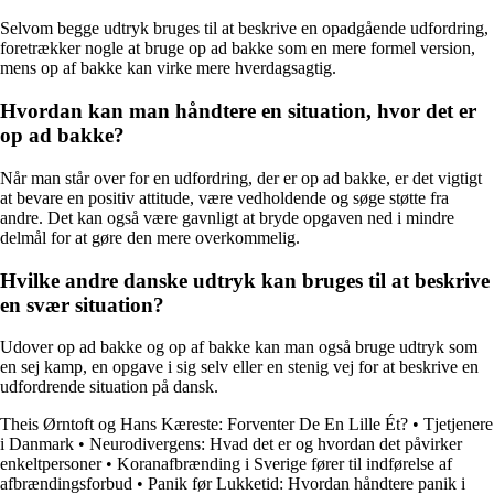
Selvom begge udtryk bruges til at beskrive en opadgående udfordring,
foretrækker nogle at bruge op ad bakke som en mere formel version,
mens op af bakke kan virke mere hverdagsagtig.
Hvordan kan man håndtere en situation, hvor det er
op ad bakke?
Når man står over for en udfordring, der er op ad bakke, er det vigtigt
at bevare en positiv attitude, være vedholdende og søge støtte fra
andre. Det kan også være gavnligt at bryde opgaven ned i mindre
delmål for at gøre den mere overkommelig.
Hvilke andre danske udtryk kan bruges til at beskrive
en svær situation?
Udover op ad bakke og op af bakke kan man også bruge udtryk som
en sej kamp, en opgave i sig selv eller en stenig vej for at beskrive en
udfordrende situation på dansk.
Theis Ørntoft og Hans Kæreste: Forventer De En Lille Ét?
•
Tjetjenere
i Danmark
•
Neurodivergens: Hvad det er og hvordan det påvirker
enkeltpersoner
•
Koranafbrænding i Sverige fører til indførelse af
afbrændingsforbud
•
Panik før Lukketid: Hvordan håndtere panik i