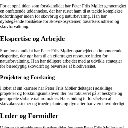
For at opnå titlen som forstkandidat har Peter Friis Møller gennemgået
en omfattende uddannelse, der har rustet ham til at tackle komplekse
udfordringer inden for skovbrug og naturbevaring. Han har
dybdegående forståelse for skovøkosystemer, træartsers adfærd og
skovforvaltning.
Ekspertise og Arbejde
Som forstkandidat har Peter Friis Møller oparbejdet en imponerende
ekspertise, der gør ham til en eftertragtet ressource inden for
naturforvaltning. Han har tidligere arbejdet med at udvikle strategier
for bæredygtig skovdrift og bevarelse af biodiversitet.
Projekter og Forskning
I løbet af sin karriere har Peter Friis Møller deltaget i adskillige
projekter og forskningsinitiativer, der har fokuseret på at beskytte og
genoprette sårbare naturområder. Hans bidrag til forståelsen af
skovøkosystemer og truede plante- og dyrearter har været uvurderligt.
Leder og Formidler
Udover sit arbejde som forstkandidat fungerer Peter Friis Møller også