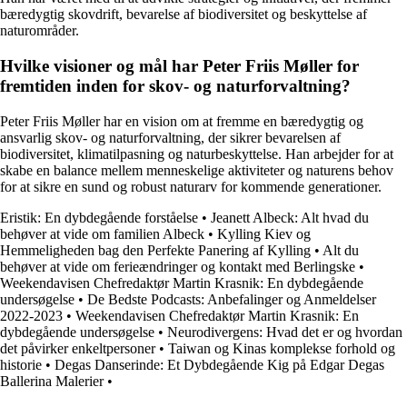
bæredygtig skovdrift, bevarelse af biodiversitet og beskyttelse af
naturområder.
Hvilke visioner og mål har Peter Friis Møller for
fremtiden inden for skov- og naturforvaltning?
Peter Friis Møller har en vision om at fremme en bæredygtig og
ansvarlig skov- og naturforvaltning, der sikrer bevarelsen af
biodiversitet, klimatilpasning og naturbeskyttelse. Han arbejder for at
skabe en balance mellem menneskelige aktiviteter og naturens behov
for at sikre en sund og robust naturarv for kommende generationer.
Eristik: En dybdegående forståelse
•
Jeanett Albeck: Alt hvad du
behøver at vide om familien Albeck
•
Kylling Kiev og
Hemmeligheden bag den Perfekte Panering af Kylling
•
Alt du
behøver at vide om ferieændringer og kontakt med Berlingske
•
Weekendavisen Chefredaktør Martin Krasnik: En dybdegående
undersøgelse
•
De Bedste Podcasts: Anbefalinger og Anmeldelser
2022-2023
•
Weekendavisen Chefredaktør Martin Krasnik: En
dybdegående undersøgelse
•
Neurodivergens: Hvad det er og hvordan
det påvirker enkeltpersoner
•
Taiwan og Kinas komplekse forhold og
historie
•
Degas Danserinde: Et Dybdegående Kig på Edgar Degas
Ballerina Malerier
•