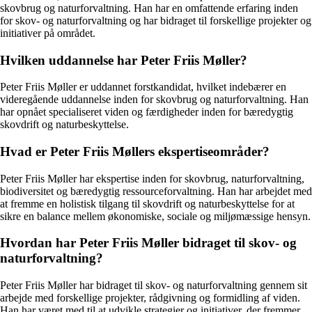
skovbrug og naturforvaltning. Han har en omfattende erfaring inden
for skov- og naturforvaltning og har bidraget til forskellige projekter og
initiativer på området.
Hvilken uddannelse har Peter Friis Møller?
Peter Friis Møller er uddannet forstkandidat, hvilket indebærer en
videregående uddannelse inden for skovbrug og naturforvaltning. Han
har opnået specialiseret viden og færdigheder inden for bæredygtig
skovdrift og naturbeskyttelse.
Hvad er Peter Friis Møllers ekspertiseområder?
Peter Friis Møller har ekspertise inden for skovbrug, naturforvaltning,
biodiversitet og bæredygtig ressourceforvaltning. Han har arbejdet med
at fremme en holistisk tilgang til skovdrift og naturbeskyttelse for at
sikre en balance mellem økonomiske, sociale og miljømæssige hensyn.
Hvordan har Peter Friis Møller bidraget til skov- og
naturforvaltning?
Peter Friis Møller har bidraget til skov- og naturforvaltning gennem sit
arbejde med forskellige projekter, rådgivning og formidling af viden.
Han har været med til at udvikle strategier og initiativer, der fremmer