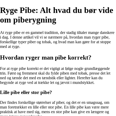
Ryge Pibe: Alt hvad du bør vide
om piberygning
At ryge pibe er en gammel tradition, der stadig tiltaler mange danskere
i dag. I denne artikel vil vi se nærmere på, hvordan man ryger pibe,
forskellige typer piber og tobak, og hvad man kan gøre for at stoppe
med at ryge.
Hvordan ryger man pibe korrekt?
For at ryge pibe korrekt er det vigtigt at følge nogle grundlæggende
trin. Først og fremmest skal du fylde piben med tobak, presse det let
ned og tænde det med en tændstik eller lighter. Herefter kan du
begynde at ryge ved at trække let og jævnt i mundstykket.
Lille pibe eller stor pibe?
Der findes forskellige størrelser af piber, og det er en smagssag, om
man foretrækker en lille eller stor pibe. En lille pibe kan være mere
praktisk at have med sig, mens en stor pibe kan give en længere og