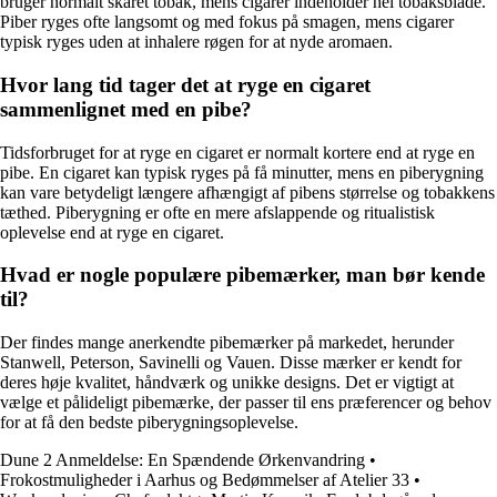
bruger normalt skåret tobak, mens cigarer indeholder hel tobaksblade.
Piber ryges ofte langsomt og med fokus på smagen, mens cigarer
typisk ryges uden at inhalere røgen for at nyde aromaen.
Hvor lang tid tager det at ryge en cigaret
sammenlignet med en pibe?
Tidsforbruget for at ryge en cigaret er normalt kortere end at ryge en
pibe. En cigaret kan typisk ryges på få minutter, mens en piberygning
kan vare betydeligt længere afhængigt af pibens størrelse og tobakkens
tæthed. Piberygning er ofte en mere afslappende og ritualistisk
oplevelse end at ryge en cigaret.
Hvad er nogle populære pibemærker, man bør kende
til?
Der findes mange anerkendte pibemærker på markedet, herunder
Stanwell, Peterson, Savinelli og Vauen. Disse mærker er kendt for
deres høje kvalitet, håndværk og unikke designs. Det er vigtigt at
vælge et pålideligt pibemærke, der passer til ens præferencer og behov
for at få den bedste piberygningsoplevelse.
Dune 2 Anmeldelse: En Spændende Ørkenvandring
•
Frokostmuligheder i Aarhus og Bedømmelser af Atelier 33
•