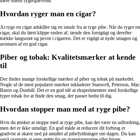
mere intens rygeoplevelse.
Hvordan ryger man en cigar?
At ryge en cigar adskiller sig en smule fra at ryge pibe. Når du ryger en
cigar, skal du først klippe enden af, tænde den forsigtigt og derefter
trække langsomt og jævnt i cigarren. Det er vigtigt at nyde smagen og
aromaen af en god cigar.
Piber og tobak: Kvalitetsmærker at kende
til
Der findes mange forskellige mærker af piber og tobak på markedet.
Nogle af de mest populære mærker inkluderer Stanwell, Peterson, Mac
Baren og Dunhill. Det er en god idé at eksperimentere med forskellige
typer tobak for at finde den smag, der passer bedst til dig.
Hvordan stopper man med at ryge pibe?
Hvis du ønsker at stoppe med at ryge pibe, kan det være en udfordring,
men det er ikke umuligt. En god måde at reducere dit forbrug er
gradvist at skære ned på antallet af pibefyldninger om dagen. Du kan
også overveje at søge støtte fra en rygestopgruppe eller bruge