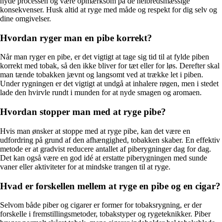
nyde processen og være opmærksom på de helbredsmæssige
konsekvenser. Husk altid at ryge med måde og respekt for dig selv og
dine omgivelser.
Hvordan ryger man en pibe korrekt?
Når man ryger en pibe, er det vigtigt at tage sig tid til at fylde piben
korrekt med tobak, så den ikke bliver for tæt eller for løs. Derefter skal
man tænde tobakken jævnt og langsomt ved at trække let i piben.
Under rygningen er det vigtigt at undgå at inhalere røgen, men i stedet
lade den hvirvle rundt i munden for at nyde smagen og aromaen.
Hvordan stopper man med at ryge pibe?
Hvis man ønsker at stoppe med at ryge pibe, kan det være en
udfordring på grund af den afhængighed, tobakken skaber. En effektiv
metode er at gradvist reducere antallet af piberygninger dag for dag.
Det kan også være en god idé at erstatte piberygningen med sunde
vaner eller aktiviteter for at mindske trangen til at ryge.
Hvad er forskellen mellem at ryge en pibe og en cigar?
Selvom både piber og cigarer er former for tobaksrygning, er der
forskelle i fremstillingsmetoder, tobakstyper og rygeteknikker. Piber