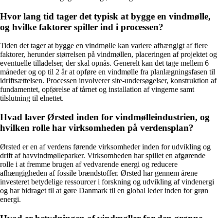
Hvor lang tid tager det typisk at bygge en vindmølle,
og hvilke faktorer spiller ind i processen?
Tiden det tager at bygge en vindmølle kan variere afhængigt af flere
faktorer, herunder størrelsen på vindmøllen, placeringen af projektet og
eventuelle tilladelser, der skal opnås. Generelt kan det tage mellem 6
måneder og op til 2 år at opføre en vindmølle fra planlægningsfasen til
idriftsættelsen. Processen involverer site-undersøgelser, konstruktion af
fundamentet, opførelse af tårnet og installation af vingerne samt
tilslutning til elnettet.
Hvad laver Ørsted inden for vindmølleindustrien, og
hvilken rolle har virksomheden på verdensplan?
Ørsted er en af verdens førende virksomheder inden for udvikling og
drift af havvindmølleparker. Virksomheden har spillet en afgørende
rolle i at fremme brugen af vedvarende energi og reducere
afhængigheden af fossile brændstoffer. Ørsted har gennem årene
investeret betydelige ressourcer i forskning og udvikling af vindenergi
og har bidraget til at gøre Danmark til en global leder inden for grøn
energi.