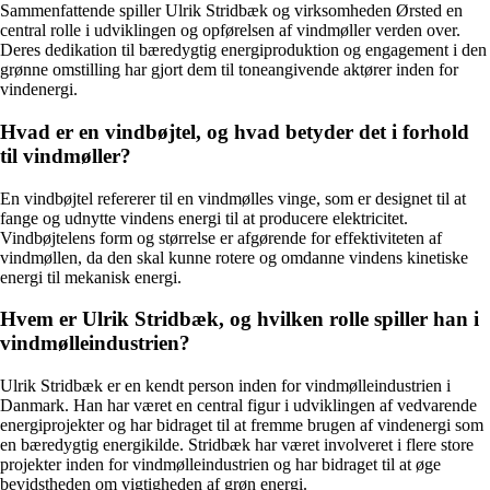
Sammenfattende spiller Ulrik Stridbæk og virksomheden Ørsted en
central rolle i udviklingen og opførelsen af vindmøller verden over.
Deres dedikation til bæredygtig energiproduktion og engagement i den
grønne omstilling har gjort dem til toneangivende aktører inden for
vindenergi.
Hvad er en vindbøjtel, og hvad betyder det i forhold
til vindmøller?
En vindbøjtel refererer til en vindmølles vinge, som er designet til at
fange og udnytte vindens energi til at producere elektricitet.
Vindbøjtelens form og størrelse er afgørende for effektiviteten af
vindmøllen, da den skal kunne rotere og omdanne vindens kinetiske
energi til mekanisk energi.
Hvem er Ulrik Stridbæk, og hvilken rolle spiller han i
vindmølleindustrien?
Ulrik Stridbæk er en kendt person inden for vindmølleindustrien i
Danmark. Han har været en central figur i udviklingen af vedvarende
energiprojekter og har bidraget til at fremme brugen af vindenergi som
en bæredygtig energikilde. Stridbæk har været involveret i flere store
projekter inden for vindmølleindustrien og har bidraget til at øge
bevidstheden om vigtigheden af grøn energi.